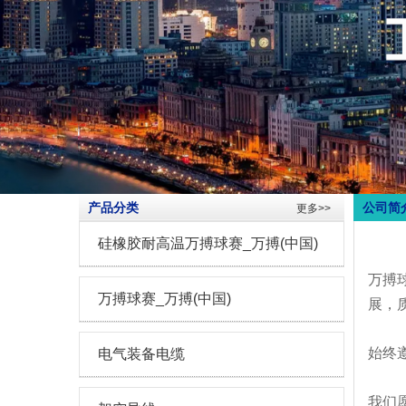
产品分类
公司简
更多>>
硅橡胶耐高温万搏球赛_万搏(中国)
万搏
万搏球赛_万搏(中国)
展，
始终
电气装备电缆
我们