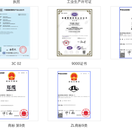
执照
工业生产许可证
3C 02
9000证书
商标 第9类
ZL商标9类