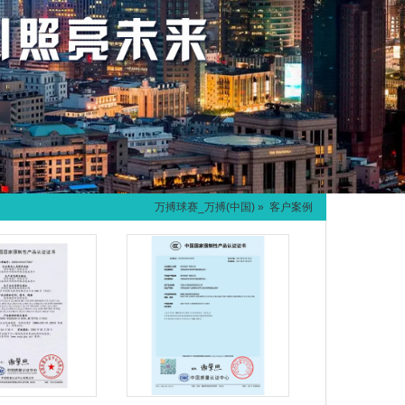
万搏球赛_万搏(中国)
» 客户案例