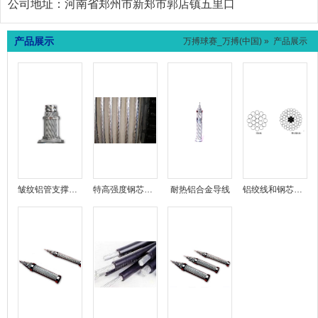
公司地址：
河南省郑州市新郑市郭店镇五里口
产品展示
万搏球赛_万搏(中国)
» 产品展示
皱纹铝管支撑空心扩径母线
特高强度钢芯软铝铰线
耐热铝合金导线
铝绞线和钢芯铝绞线