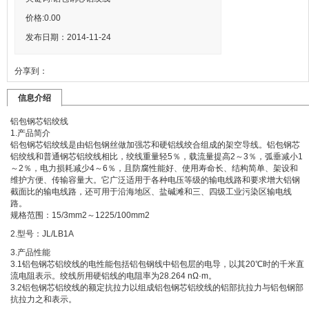
价格:
0.00
发布日期：2014-11-24
分享到：
信息介绍
铝包钢芯铝绞线
1.产品简介
铝包钢芯铝绞线是由铝包钢丝做加强芯和硬铝线绞合组成的架空导线。铝包钢芯
铝绞线和普通钢芯铝绞线相比，绞线重量轻5％，载流量提高2～3％，弧垂减小1
～2％，电力损耗减少4～6％，且防腐性能好、使用寿命长、结构简单、架设和
维护方便、传输容量大。它广泛适用于各种电压等级的输电线路和要求增大铝钢
截面比的输电线路，还可用于沿海地区、盐碱滩和三、四级工业污染区输电线
路。
规格范围：15/3mm2～1225/100mm2
2.型号：JL/LB1A
3.产品性能
3.1铝包钢芯铝绞线的电性能包括铝包钢线中铝包层的电导，以其20℃时的千米直
流电阻表示。绞线所用硬铝线的电阻率为28.264 nΩ·m。
3.2铝包钢芯铝绞线的额定抗拉力以组成铝包钢芯铝绞线的铝部抗拉力与铝包钢部
抗拉力之和表示。