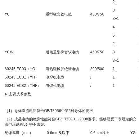
2
3
YC
重型橡套软电缆
450/750
3+1
4
5
2
YCW
耐候重型橡套软电缆
450/750
3
3+1
60245IEC03（YG）
耐热硅橡胶绝缘电缆
300/500
1
60245IEC81（YH）
电焊机电缆
/
1
60245IEC82（YHF）
电焊机电缆
/
1
4. 主要技术参数
（1）导体直流电阻符合GB/T3956中第5种导体的要求。
（2）成品电缆的绝缘性能符合GB/ T5013.1-2008要求。能够经受下表规定的交
流电压试验5分钟不击穿。
绝缘厚度（mm）
0.6mm及以下
0.6mm以上
YG