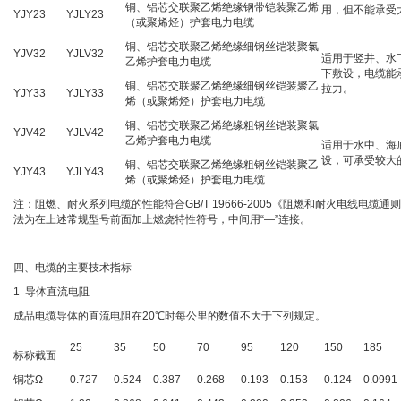
铜、铝芯交联聚乙烯绝缘钢带铠装聚乙烯
用，但不能承受
YJY23
YJLY23
（或聚烯烃）护套电力电缆
铜、铝芯交联聚乙烯绝缘细钢丝铠装聚氯
YJV32
YJLV32
适用于竖井、水
乙烯护套电力电缆
下敷设，电缆能
铜、铝芯交联聚乙烯绝缘细钢丝铠装聚乙
拉力。
YJY33
YJLY33
烯（或聚烯烃）护套电力电缆
铜、铝芯交联聚乙烯绝缘粗钢丝铠装聚氯
YJV42
YJLV42
乙烯护套电力电缆
适用于水中、海
设，可承受较大
铜、铝芯交联聚乙烯绝缘粗钢丝铠装聚乙
YJY43
YJLY43
烯（或聚烯烃）护套电力电缆
注：阻燃、耐火系列电缆的性能符合GB/T 19666-2005《阻燃和耐火电线电缆
法为在上述常规型号前面加上燃烧特性符号，中间用“—”连接。
四、电缆的主要技术指标
1 导体直流电阻
成品电缆导体的直流电阻在20℃时每公里的数值不大于下列规定。
25
35
50
70
95
120
150
185
标称截面
铜芯Ω
0.727
0.524
0.387
0.268
0.193
0.153
0.124
0.0991