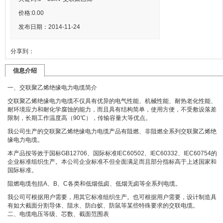
价格:
0.00
发布日期：2014-11-24
分享到：
信息介绍
一、交联聚乙烯绝缘电力电缆简介
交联聚乙烯绝缘电力电缆不仅具有优异的电气性能、机械性能、耐热老化性能、
耐环境应力和耐化学腐蚀的能力，而且具有结构简单，使用方便，不受敷设落差
限制，长期工作温度高（90℃），传输容量大等优点。
我公司生产的交联聚乙烯绝缘电力电缆产品有阻燃、非阻燃全系列交联聚乙烯绝
缘电力电缆。
本产品按等效于国标GB12706、国际标准IEC60502、IEC60332、IEC60754的
企业标准组织生产。本公司企业标准不但全面满足而且部分指标高于上述国家和
国际标准。
阻燃电缆包括A、B、C各类和低烟低卤、低烟无卤等全系列电缆。
我公司可根据用户需要，用其它标准组织生产。也可根据用户需要，设计制造具
有如大截面分割导体、阻水、防白蚁、防鼠等某些特殊要求的交联电缆。
二、电缆电压等级、芯数、截面范围表