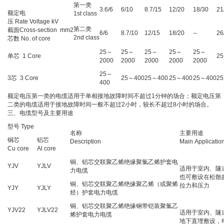
第一类
3.6/6
6/10
8.7/15
12/20
18/30
21
额定电
1st class
压 Rate Voltage kV
第二类
截面Cross-section mm2
6/6
8.7/10
12/15
18/20
--
26
2nd class
芯数 No. of core
25～
25～
25～
25～
25～
单芯 1 Core
2
2000
2000
2000
2000
2000
25～
3芯 3 Core
25～400
25～400
25～400
25～400
2
400
额定电压第一类的电缆适用于单相接地故障时间不超过1分钟的场合；额定电压第
二类的电缆适用于接地故障时间一般不超过2小时，较长不超过8小时的场合。
三、电缆型号及主要用途
型号 Type
名称
主要用途
铜芯
铝芯
Description
Main Applicatio
Cu core
Al core
铜、铝芯交联聚乙烯绝缘聚氯乙烯护套电
YJV
YJLV
适用于室内、隧
力电缆
也可敷设在松散
铜、铝芯交联聚乙烯绝缘聚乙烯（或聚烯
拉力和压力
YJY
YJLY
烃）护套电力电缆
铜、铝芯交联聚乙烯绝缘钢带铠装聚氯乙
YJV22
YJLV22
适用于室内、隧
烯护套电力电缆
地下直埋敷设，